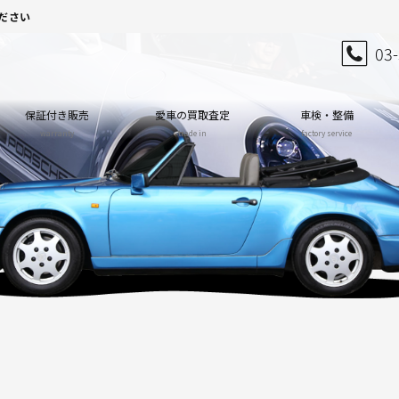
ださい
03
保証付き販売
愛車の買取査定
車検・整備
warranty
trade in
factory service