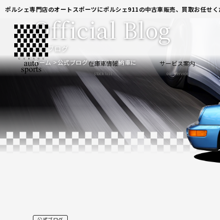
ポルシェ専門店のオートスポーツにポルシェ911の中古車販売、買取お任せく
Official Blog
公式ブログ
ホーム
公式ブログ
どんどん納車に
在庫車情報
サービス案内
stock list
our service
公式ブログ