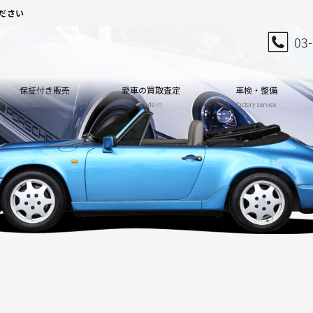
ださい
03
保証付き販売
愛車の買取査定
車検・整備
warranty
trade in
factory service