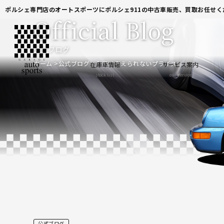
ポルシェ専門店のオートスポーツにポルシェ911の中古車販売、買取お任せく
Official Blog
公式ブログ
ホーム
公式ブログ
今では考えられないプライス
在庫車情報
サービス案内
stock list
our service
公式ブログ